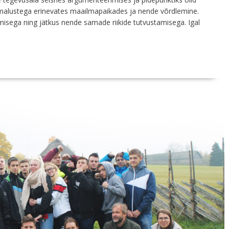
malustega erinevates maailmapaikades ja nende võrdlemine.
rimisega ning jätkus nende samade riikide tutvustamisega. Igal