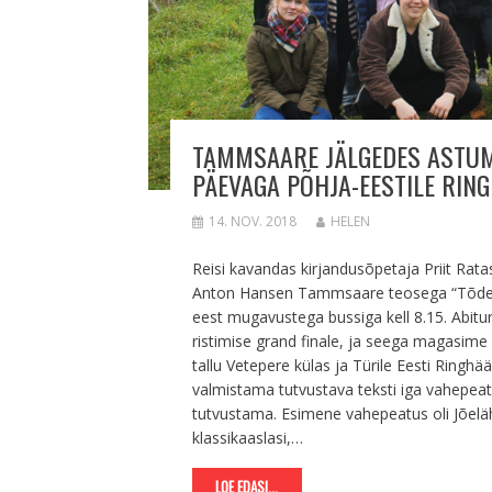
TAMMSAARE JÄLGEDES ASTUM
PÄEVAGA PÕHJA-EESTILE RINGI
14. NOV. 2018
HELEN
Reisi kavandas kirjandusõpetaja Priit Rata
Anton Hansen Tammsaare teosega “Tõde ja 
eest mugavustega bussiga kell 8.15. Abitur
ristimise grand finale, ja seega magasim
tallu Vetepere külas ja Türile Eesti Ringh
valmistama tutvustava teksti iga vahepeat
tutvustama. Esimene vahepeatus oli Jõelä
klassikaaslasi,…
LOE EDASI...