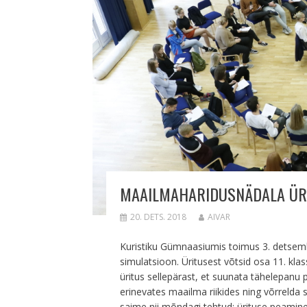
MAAILMAHARIDUSNÄDALA ÜR
20. DETS. 2018
AIVAR
Kuristiku Gümnaasiumis toimus 3. detsem
simulatsioon. Üritusest võtsid osa 11. klas
üritus sellepärast, et suunata tähelepanu
erinevates maailma riikides ning võrrelda 
saime nii mõndagi tehtud: ürituse peamine