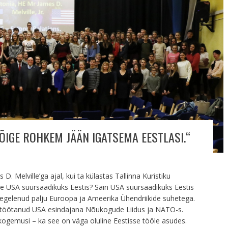
ÕIGE ROHKEM JÄÄN IGATSEMA EESTLASI.“
. Melville’ga ajal, kui ta külastas Tallinna Kuristiku
te USA suursaadikuks Eestis? Sain USA suursaadikuks Eestis
 tegelenud palju Euroopa ja Ameerika Ühendriikide suhetega.
 töötanud USA esindajana Nõukogude Liidus ja NATO-s.
ogemusi – ka see on väga oluline Eestisse tööle asudes.