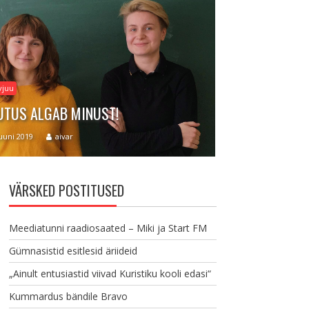
Arvamus
vjuu
ARTIKLI KIRJU
TUS ALGAB MINUST!
SEE ON IMELIH
juuni 2019
aivar
5. jaan 2019
Pr
VÄRSKED POSTITUSED
Meediatunni raadiosaated – Miki ja Start FM
Gümnasistid esitlesid äriideid
„Ainult entusiastid viivad Kuristiku kooli edasi“
Kummardus bändile Bravo