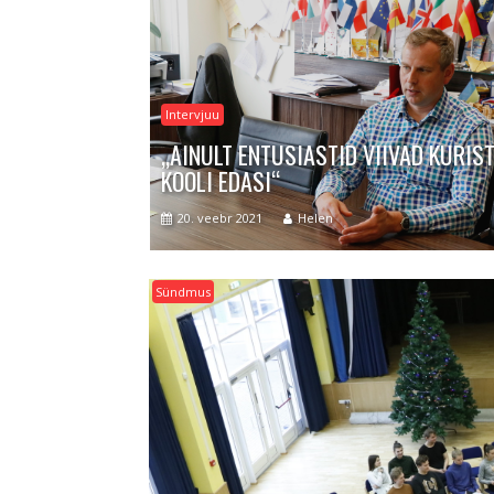
Intervjuu
„AINULT ENTUSIASTID VIIVAD KURIS
KOOLI EDASI“
20. veebr 2021
Helen
Sündmus