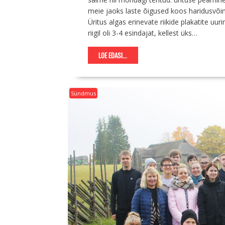
meie jaoks laste õigused koos haridusvõi
Üritus algas erinevate riikide plakatite uu
riigil oli 3-4 esindajat, kellest üks…
LOE EDASI...
Sündmus