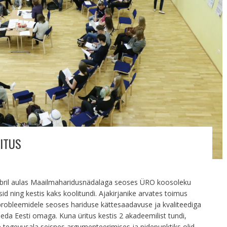
ITUS
bril aulas Maailmaharidusnädalaga seoses ÜRO koosoleku
sid ning kestis kaks koolitundi. Ajakirjanike arvates toimus
 probleemidele seoses hariduse kättesaadavuse ja kvaliteediga
seda Eesti omaga. Kuna üritus kestis 2 akadeemilist tundi,
 tegevusala seisnes argumenteerimises ja pidepunktiks olid