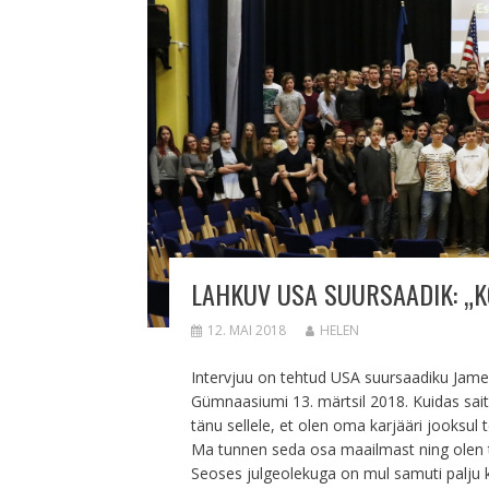
LAHKUV USA SUURSAADIK: „K
12. MAI 2018
HELEN
Intervjuu on tehtud USA suursaadiku James D
Gümnaasiumi 13. märtsil 2018. Kuidas sai
tänu sellele, et olen oma karjääri jooksul
Ma tunnen seda osa maailmast ning olen
Seoses julgeolekuga on mul samuti palju k