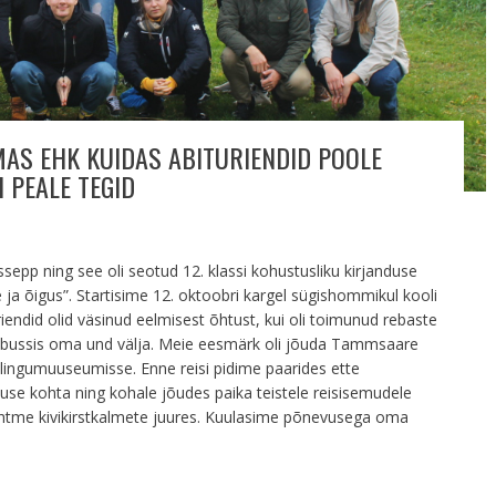
AS EHK KUIDAS ABITURIENDID POOLE
 PEALE TEGID
ssepp ning see oli seotud 12. klassi kohustusliku kirjanduse
õigus”. Startisime 12. oktoobri kargel sügishommikul kooli
iendid olid väsinud eelmisest õhtust, kui oli toimunud rebaste
e bussis oma und välja. Meie eesmärk oli jõuda Tammsaare
äälingumuuseumisse. Enne reisi pidime paarides ette
use kohta ning kohale jõudes paika teistele reisisemudele
htme kivikirstkalmete juures. Kuulasime põnevusega oma