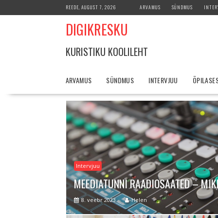
Skip
REEDE, AUGUST 7, 2026
ARVAMUS
SÜNDMUS
INTER
to
DIGIKRESKU
content
KURISTIKU KOOLILEHT
ARVAMUS
SÜNDMUS
INTERVJUU
ÕPILASE
Intervjuu
MEEDIATUNNI RAADIOSAATED – MIKI
8. veebr 2023
Helen