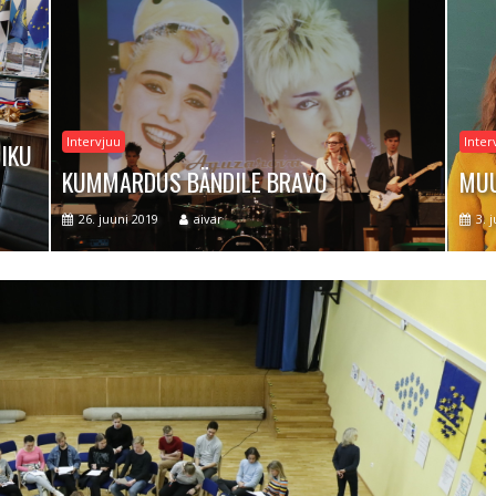
Intervjuu
Inter
TIKU
KUMMARDUS BÄNDILE BRAVO
MUU
26. juuni 2019
aivar
3. 