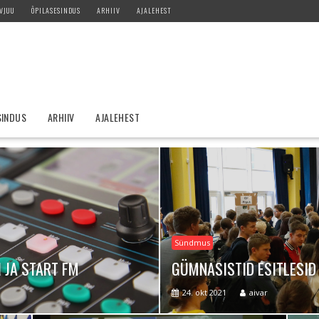
VJUU
ÕPILASESINDUS
ARHIIV
AJALEHEST
SINDUS
ARHIIV
AJALEHEST
Sündmus
 JA START FM
GÜMNASISTID ESITLESID 
24. okt 2021
aivar