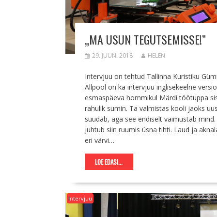
„MA USUN TEGUTSEMISSE!”
29. JUUNI 2018
HELEN
Intervjuu on tehtud Tallinna Kuristiku G
Allpool on ka intervjuu inglisekeelne versi
esmaspäeva hommikul Märdi töötuppa sisene
rahulik sumin. Ta valmistas kooli jaoks u
suudab, aga see endiselt vaimustab mind. 
juhtub siin ruumis üsna tihti. Laud ja akn
eri värvi…
LOE EDASI...
Intervjuu