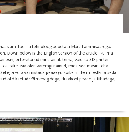
ümnaasiumi töö- ja tehnoloogiaõpetaja Märt Tammisaarega.
oon. Down below is the English version of the article. Kui ma
sin, ei tervitanud mind ainult tema, vaid ka 3D-printeri
usi WC silte. Ma olen varemgi näinud, mida see masin teha
Sellega võib valmistada peaaegu kõike mitte millestki ja seda
alaud olid kaetud võtmenagidega, draakoni peade ja tiibadega,