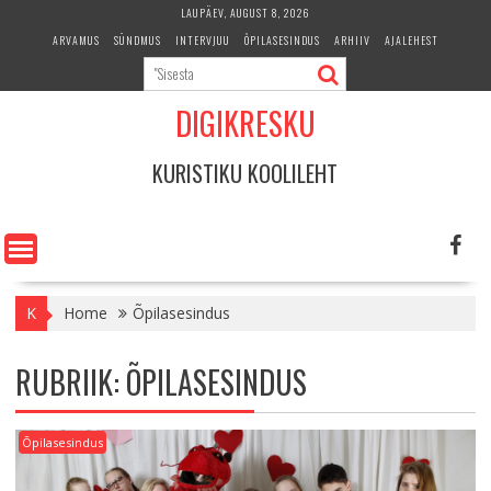
Skip
LAUPÄEV, AUGUST 8, 2026
to
ARVAMUS
SÜNDMUS
INTERVJUU
ÕPILASESINDUS
ARHIIV
AJALEHEST
content
DIGIKRESKU
KURISTIKU KOOLILEHT
K
Home
Õpilasesindus
RUBRIIK:
ÕPILASESINDUS
Õpilasesindus