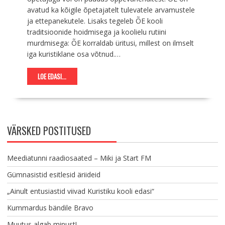
avatud ka kõigile õpetajatelt tulevatele arvamustele
ja ettepanekutele. Lisaks tegeleb ÕE kooli
traditsioonide hoidmisega ja koolielu rutiini
murdmisega: ÕE korraldab üritusi, millest on ilmselt
iga kuristiklane osa võtnud.…
LOE EDASI...
VÄRSKED POSTITUSED
Meediatunni raadiosaated – Miki ja Start FM
Gümnasistid esitlesid äriideid
„Ainult entusiastid viivad Kuristiku kooli edasi“
Kummardus bändile Bravo
Muutus algab minust!