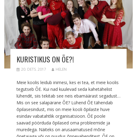
KURISTIKUS ON ÕE?!
20. DETS. 2017
HELEN
Meie koolis leidub inimesi, kes ei tea, et meie koolis
tegutseb ÕE. Kui nad kuulevad seda kahetähelist
lühendit, siis tekitab see neis ebamäärast segadust…
Mis on see salapärane ÕE? Lühend ÕE tähendab
õpilasesindust, mis on meie kooli õpilaste huve
esindav vabatahtlik organisatsioon. ÕE poole
saavad pöörduda õpilased oma probleemide ja
muredega. Näiteks on arusaamatused mõne
õpetajaga või on puudus õppevahenditest. ÕE on