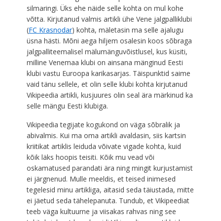
silmaringi. Üks ehe näide selle kohta on mul kohe
võtta. Kirjutanud valmis artikli ühe Vene jalgpalliklubi
(
FC Krasnodar
) kohta, mäletasin ma selle ajalugu
üsna hästi. Mõni aega hiljem osalesin koos sõbraga
jalgpalliteemalisel mälumänguvõistlusel, kus küsiti,
milline Venemaa klubi on ainsana mänginud Eesti
klubi vastu Euroopa karikasarjas. Täispunktid saime
vaid tänu sellele, et olin selle klubi kohta kirjutanud
Vikipeedia artikli, kusjuures olin seal ära märkinud ka
selle mängu Eesti klubiga.
Vikipeedia tegijate kogukond on väga sõbralik ja
abivalmis. Kui ma oma artikli avaldasin, siis kartsin
kriitikat artiklis leiduda võivate vigade kohta, kuid
kõik läks hoopis teisiti. Kõik mu vead või
oskamatused parandati ära ning mingit kurjustamist
ei järgnenud. Mulle meeldis, et teised inimesed
tegelesid minu artikliga, aitasid seda täiustada, mitte
ei jäetud seda tähelepanuta. Tundub, et Vikipeediat
teeb väga kultuurne ja viisakas rahvas ning see