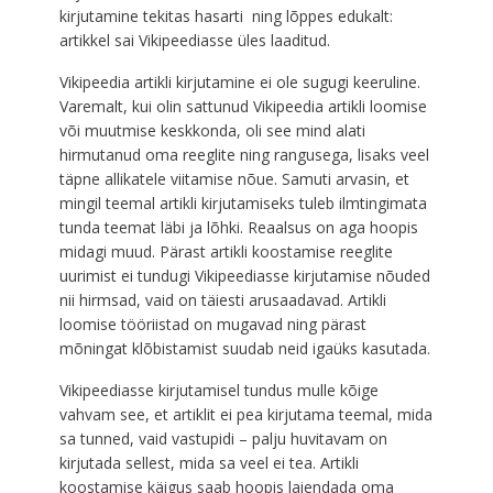
kirjutamine tekitas hasarti ning lõppes edukalt:
artikkel sai Vikipeediasse üles laaditud.
Vikipeedia artikli kirjutamine ei ole sugugi keeruline.
Varemalt, kui olin sattunud Vikipeedia artikli loomise
või muutmise keskkonda, oli see mind alati
hirmutanud oma reeglite ning rangusega, lisaks veel
täpne allikatele viitamise nõue. Samuti arvasin, et
mingil teemal artikli kirjutamiseks tuleb ilmtingimata
tunda teemat läbi ja lõhki. Reaalsus on aga hoopis
midagi muud. Pärast artikli koostamise reeglite
uurimist ei tundugi Vikipeediasse kirjutamise nõuded
nii hirmsad, vaid on täiesti arusaadavad. Artikli
loomise tööriistad on mugavad ning pärast
mõningat klõbistamist suudab neid igaüks kasutada.
Vikipeediasse kirjutamisel tundus mulle kõige
vahvam see, et artiklit ei pea kirjutama teemal, mida
sa tunned, vaid vastupidi – palju huvitavam on
kirjutada sellest, mida sa veel ei tea. Artikli
koostamise käigus saab hoopis laiendada oma