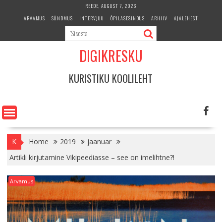
Skip
REEDE, AUGUST 7, 2026
to
ARVAMUS
SÜNDMUS
INTERVJUU
ÕPILASESINDUS
ARHIIV
AJALEHEST
content
DIGIKRESKU
KURISTIKU KOOLILEHT
K
Home
2019
jaanuar
Artikli kirjutamine Vikipeediasse – see on imelihtne?!
Arvamus