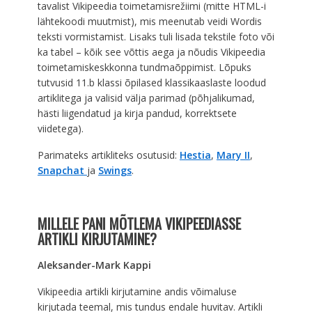
tavalist Vikipeedia toimetamisrežiimi (mitte HTML-i
lähtekoodi muutmist), mis meenutab veidi Wordis
teksti vormistamist. Lisaks tuli lisada tekstile foto või
ka tabel – kõik see võttis aega ja nõudis Vikipeedia
toimetamiskeskkonna tundmaõppimist. Lõpuks
tutvusid 11.b klassi õpilased klassikaaslaste loodud
artiklitega ja valisid välja parimad (põhjalikumad,
hästi liigendatud ja kirja pandud, korrektsete
viidetega).
Parimateks artikliteks osutusid:
Hestia
,
Mary II
,
Snapchat
ja
Swings
.
MILLELE PANI MÕTLEMA VIKIPEEDIASSE
ARTIKLI KIRJUTAMINE?
Aleksander-Mark Kappi
Vikipeedia artikli kirjutamine andis võimaluse
kirjutada teemal, mis tundus endale huvitav. Artikli