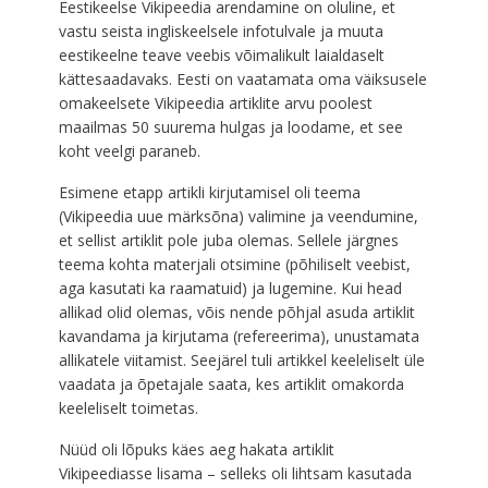
Eestikeelse Vikipeedia arendamine on oluline, et
vastu seista ingliskeelsele infotulvale ja muuta
eestikeelne teave veebis võimalikult laialdaselt
kättesaadavaks. Eesti on vaatamata oma väiksusele
omakeelsete Vikipeedia artiklite arvu poolest
maailmas 50 suurema hulgas ja loodame, et see
koht veelgi paraneb.
Esimene etapp artikli kirjutamisel oli teema
(Vikipeedia uue märksõna) valimine ja veendumine,
et sellist artiklit pole juba olemas. Sellele järgnes
teema kohta materjali otsimine (põhiliselt veebist,
aga kasutati ka raamatuid) ja lugemine. Kui head
allikad olid olemas, võis nende põhjal asuda artiklit
kavandama ja kirjutama (refereerima), unustamata
allikatele viitamist. Seejärel tuli artikkel keeleliselt üle
vaadata ja õpetajale saata, kes artiklit omakorda
keeleliselt toimetas.
Nüüd oli lõpuks käes aeg hakata artiklit
Vikipeediasse lisama – selleks oli lihtsam kasutada