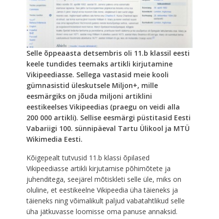
Selle õppeaasta detsembris oli 11.b klassil eesti
keele tundides teemaks artikli kirjutamine
Vikipeediasse. Sellega vastasid meie kooli
gümnasistid üleskutsele Miljon+, mille
eesmärgiks on jõuda miljoni artiklini
eestikeelses Vikipeedias (praegu on veidi alla
200 000 artikli). Sellise eesmärgi püstitasid Eesti
Vabariigi 100. sünnipäeval Tartu Ülikool ja MTÜ
Wikimedia Eesti.
Kõigepealt tutvusid 11.b klassi õpilased
Vikipeediasse artikli kirjutamise põhimõtete ja
juhenditega, seejärel mõtiskleti selle üle, miks on
oluline, et eestikeelne Vikipeedia üha täieneks ja
täieneks ning võimalikult paljud vabatahtlikud selle
üha jätkuvasse loomisse oma panuse annaksid.