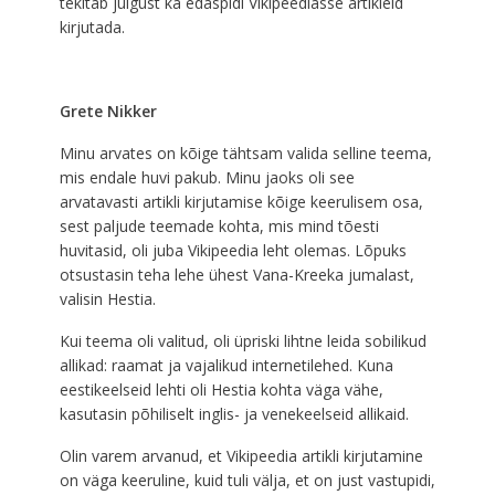
tekitab julgust ka edaspidi Vikipeediasse artikleid
kirjutada.
Grete Nikker
Minu arvates on kõige tähtsam valida selline teema,
mis endale huvi pakub. Minu jaoks oli see
arvatavasti artikli kirjutamise kõige keerulisem osa,
sest paljude teemade kohta, mis mind tõesti
huvitasid, oli juba Vikipeedia leht olemas. Lõpuks
otsustasin teha lehe ühest Vana-Kreeka jumalast,
valisin Hestia.
Kui teema oli valitud, oli üpriski lihtne leida sobilikud
allikad: raamat ja vajalikud internetilehed. Kuna
eestikeelseid lehti oli Hestia kohta väga vähe,
kasutasin põhiliselt inglis- ja venekeelseid allikaid.
Olin varem arvanud, et Vikipeedia artikli kirjutamine
on väga keeruline, kuid tuli välja, et on just vastupidi,