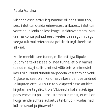
Paula Valdna
Vikipeediasse artikli kirjutamine oli päris suur töö,
sest infot tuli otsida erinevatest allikatest, infot tuli
võrrelda ja leida sellest kõige usaldusväärsem. Minu
teema kohta polnud eesti keeles peaaegu midagi,
seega tuli mul refereerida põhiliselt ingliskeelseid
allikaid.
Mulle meeldis see tunne, mille artikliga lõpule
jõudmine tekitas: see oli hea tunne, et olin valmis
teinud midagi sellist, millest võib teistel inimestel
kasu olla. Nüüd tundub Vikipeedia kasutamine veidi
õiglasem, sest olen ka oma väikese panuse andnud
ja kujutan ette, kui suur töö Vikipeediasse artiklite
kirjutamine tegelikult on. Vikipeedia kallal näeb iga
päev vaeva nii palju tasustamata inimesi, et mul on
kõigi nende suhtes aukartus tekkinud – kuidas nad
küll oskavad ja jõuavad!?