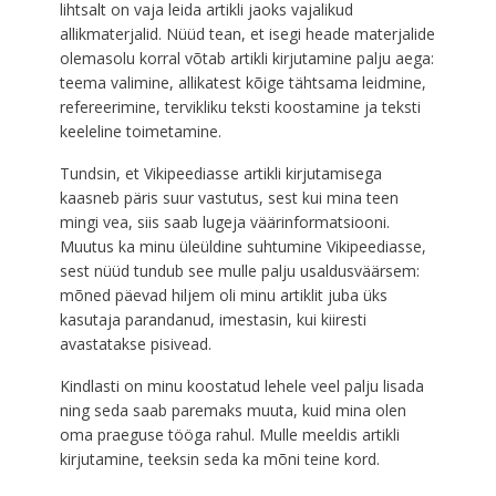
lihtsalt on vaja leida artikli jaoks vajalikud
allikmaterjalid. Nüüd tean, et isegi heade materjalide
olemasolu korral võtab artikli kirjutamine palju aega:
teema valimine, allikatest kõige tähtsama leidmine,
refereerimine, tervikliku teksti koostamine ja teksti
keeleline toimetamine.
Tundsin, et Vikipeediasse artikli kirjutamisega
kaasneb päris suur vastutus, sest kui mina teen
mingi vea, siis saab lugeja väärinformatsiooni.
Muutus ka minu üleüldine suhtumine Vikipeediasse,
sest nüüd tundub see mulle palju usaldusväärsem:
mõned päevad hiljem oli minu artiklit juba üks
kasutaja parandanud, imestasin, kui kiiresti
avastatakse pisivead.
Kindlasti on minu koostatud lehele veel palju lisada
ning seda saab paremaks muuta, kuid mina olen
oma praeguse tööga rahul. Mulle meeldis artikli
kirjutamine, teeksin seda ka mõni teine kord.