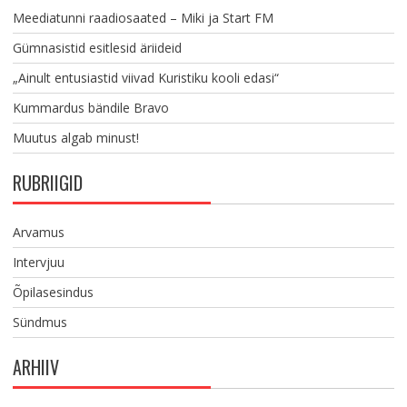
Meediatunni raadiosaated – Miki ja Start FM
Gümnasistid esitlesid äriideid
„Ainult entusiastid viivad Kuristiku kooli edasi“
Kummardus bändile Bravo
Muutus algab minust!
RUBRIIGID
Arvamus
Intervjuu
Õpilasesindus
Sündmus
ARHIIV