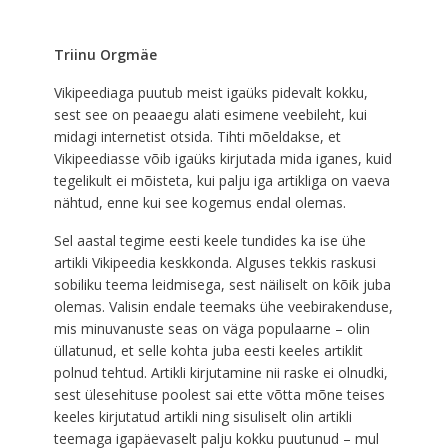
Triinu Orgmäe
Vikipeediaga puutub meist igaüks pidevalt kokku,
sest see on peaaegu alati esimene veebileht, kui
midagi internetist otsida. Tihti mõeldakse, et
Vikipeediasse võib igaüks kirjutada mida iganes, kuid
tegelikult ei mõisteta, kui palju iga artikliga on vaeva
nähtud, enne kui see kogemus endal olemas.
Sel aastal tegime eesti keele tundides ka ise ühe
artikli Vikipeedia keskkonda. Alguses tekkis raskusi
sobiliku teema leidmisega, sest näiliselt on kõik juba
olemas. Valisin endale teemaks ühe veebirakenduse,
mis minuvanuste seas on väga populaarne – olin
üllatunud, et selle kohta juba eesti keeles artiklit
polnud tehtud. Artikli kirjutamine nii raske ei olnudki,
sest ülesehituse poolest sai ette võtta mõne teises
keeles kirjutatud artikli ning sisuliselt olin artikli
teemaga igapäevaselt palju kokku puutunud – mul