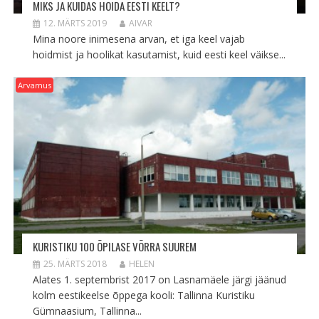
MIKS JA KUIDAS HOIDA EESTI KEELT?
12. MÄRTS 2019
AIVAR
Mina noore inimesena arvan, et iga keel vajab
hoidmist ja hoolikat kasutamist, kuid eesti keel väikse...
Arvamus
KURISTIKU 100 ÕPILASE VÕRRA SUUREM
25. MÄRTS 2018
HELEN
Alates 1. septembrist 2017 on Lasnamäele järgi jäänud
kolm eestikeelse õppega kooli: Tallinna Kuristiku
Gümnaasium, Tallinna...