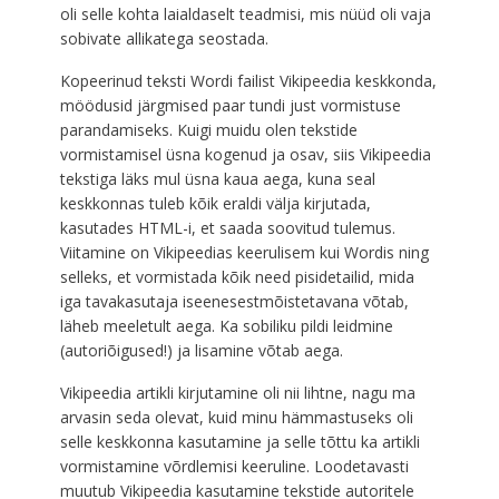
oli selle kohta laialdaselt teadmisi, mis nüüd oli vaja
sobivate allikatega seostada.
Kopeerinud teksti Wordi failist Vikipeedia keskkonda,
möödusid järgmised paar tundi just vormistuse
parandamiseks. Kuigi muidu olen tekstide
vormistamisel üsna kogenud ja osav, siis Vikipeedia
tekstiga läks mul üsna kaua aega, kuna seal
keskkonnas tuleb kõik eraldi välja kirjutada,
kasutades HTML-i, et saada soovitud tulemus.
Viitamine on Vikipeedias keerulisem kui Wordis ning
selleks, et vormistada kõik need pisidetailid, mida
iga tavakasutaja iseenesestmõistetavana võtab,
läheb meeletult aega. Ka sobiliku pildi leidmine
(autoriõigused!) ja lisamine võtab aega.
Vikipeedia artikli kirjutamine oli nii lihtne, nagu ma
arvasin seda olevat, kuid minu hämmastuseks oli
selle keskkonna kasutamine ja selle tõttu ka artikli
vormistamine võrdlemisi keeruline. Loodetavasti
muutub Vikipeedia kasutamine tekstide autoritele